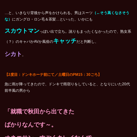
…と、いきなり背後から声をかけられる。男はスーツ
（←そう高くなさそう
な）
にガングロ・ロン毛＆茶髪…といった、いかにも
スカウトマン
っぽい出で立ち。訛りもまったくなかったので、熟女系
キャッチ
（？）のキャバかAVか風俗の
だと判断し、
シカト
。
【2度目：ドンキホーテ前にて／土曜日のPM15：30ごろ】
急に雨が降ってきたので、ドンキで雨宿りをしていると、となりにいた20代
前半風の男から
「就職で秋田から出てきた
ばかりなんです～。