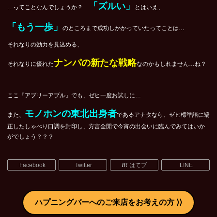
「ズルい」
…ってことなんでしょうか？
とはいえ、
「もう一歩」
のところまで成功しかかっていたってことは…
それなりの効力を見込める、
ナンパの新たな戦略
それなりに優れた
なのかもしれません…ね？
ここ『アブリーアブル』でも、ゼヒ一度お試しに…
モノホンの東北出身者
また、
であるアナタなら、ゼヒ標準語に矯
正したしゃべり口調を封印し、方言全開で今宵の出会いに臨んでみてはいか
がでしょう？？？
Facebook
Twitter
はてブ
LINE
ハプニングバーへのご来店をお考えの方