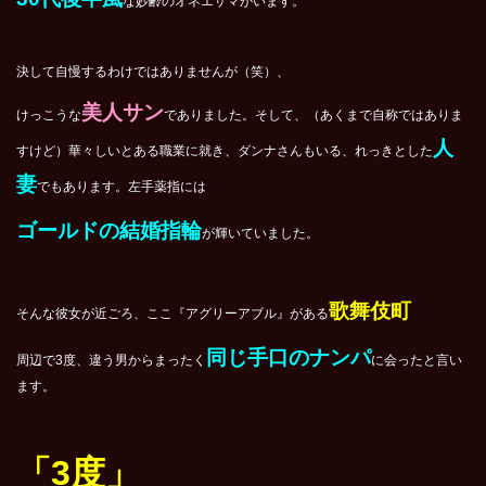
な妙齢のオネエサマがいます。
決して自慢するわけではありませんが（笑）、
美人サン
けっこうな
でありました。そして、（あくまで自称ではありま
人
すけど）華々しいとある職業に就き、ダンナさんもいる、れっきとした
妻
でもあります。左手薬指には
ゴールドの結婚指輪
が輝いていました。
歌舞伎町
そんな彼女が近ごろ、ここ『アグリーアブル』がある
同じ手口のナンパ
周辺で3度、違う男からまったく
に会ったと言い
ます。
「3度」