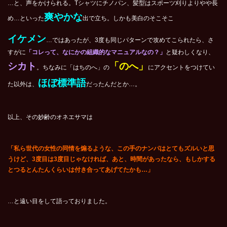
…と、声をかけられる。Tシャツにチノパン、髪型はスポーツ刈りよりやや長
爽やかな
め…といった
出で立ち。しかも美白のそこそこ
イケメン
…ではあったが、3度も同じパターンで攻めてこられたら、さ
すがに
「コレって、なにかの組織的なマニュアルなの？」
と疑わしくなり、
シカト
「のへ」
。ちなみに「はちのへ」の
にアクセントをつけてい
ほぼ標準語
た以外は、
だったんだとか…。
以上、その妙齢のオネエサマは
「私ら世代の女性の同情を煽るような、この手のナンパはとてもズルいと思
うけど、3度目は3度目じゃなければ、あと、時間があったなら、もしかする
とつるとんたんくらいは付き合ってあげてたかも…」
…と遠い目をして語っておりました。