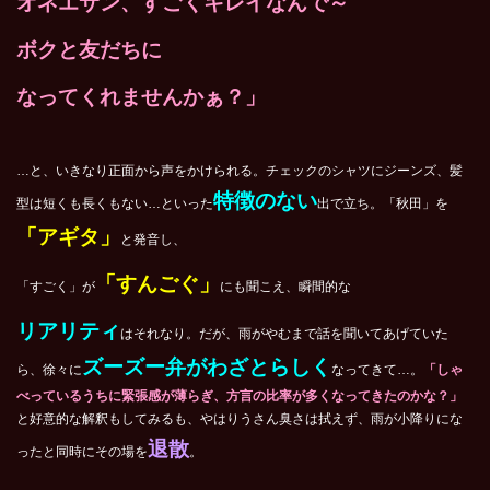
オネエサン、すごくキレイなんで～
ボクと友だちに
なってくれませんかぁ？」
…と、いきなり正面から声をかけられる。チェックのシャツにジーンズ、髪
特徴のない
型は短くも長くもない…といった
出で立ち。「秋田」を
「アギタ」
と発音し、
「すんごぐ」
「すごく」が
にも聞こえ、瞬間的な
リアリティ
はそれなり。だが、雨がやむまで話を聞いてあげていた
ズーズー弁がわざとらしく
ら、徐々に
なってきて…。
「しゃ
べっているうちに緊張感が薄らぎ、方言の比率が多くなってきたのかな？」
と好意的な解釈もしてみるも、やはりうさん臭さは拭えず、雨が小降りにな
退散
ったと同時にその場を
。