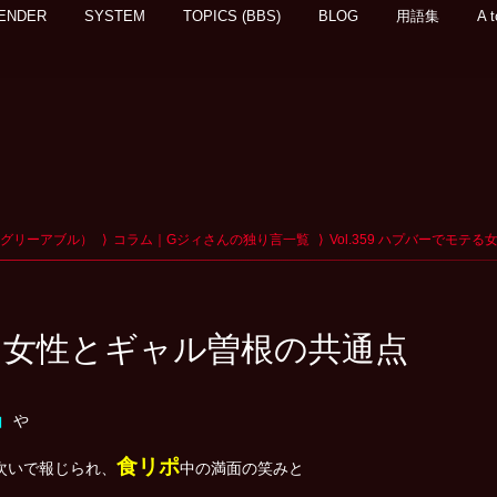
ENDER
SYSTEM
TOPICS (BBS)
BLOG
用語集
A t
アグリーアブル）
コラム｜Gジィさんの独り言一覧
Vol.359 ハプバーでモ
モテる女性とギャル曽根の共通点
』
や
食リポ
次いで報じられ、
中の満面の笑みと