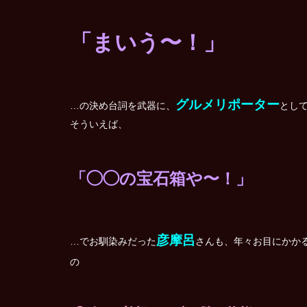
「まいう〜！」
グルメリポーター
…の決め台詞を武器に、
とし
そういえば、
「◯◯の宝石箱や〜！」
彦摩呂
…でお馴染みだった
さんも、年々お目にかか
の