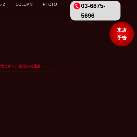
o Z
COLUMN
PHOTO
03-6875-
5696
来店
予告
テる女性とギャル曽根の共通点