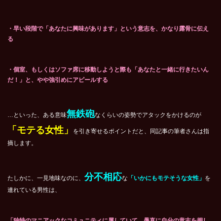
・早い段階で「あなたに興味があります」という意志を、かなり露骨に伝え
る
・個室、もしくはソファ席に移動しようと際も「あなたと一緒に行きたいん
だ！」と、やや強引めにアピールする
無鉄砲
…といった、ある意味
なくらいの姿勢でアタックをかけるのが
「モテる女性」
を引き寄せるポイントだと、同記事の筆者さんは指
摘します。
分不相応
たしかに、一見地味なのに、
な
「いかにもモテそうな女性」
を
連れている男性は、
「独特のマニアックなコミュニティに属していて、愚直に自分の意志を押し