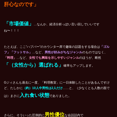
肝心なのです」
「市場価値」
…なんか、経済分析っぽい言い回しでいいです
ね〜！！！
たとえば、ここ“ハプバー”のカウンター席で趣味の話題をする場合は
「ゴル
フ」「フットサル」
…など、
男性が好みがちなジャンル
のものではなく、
「料理」
…など、
女性でも興味を示しやすいジャンル
のほうが、断然
「（女性から）選ばれる」
確率もアップします。
Gジィさんも過去に一度、「料理教室」に一日体験したことがあるんですけ
ど、たしかに
（約）10人中男性は2人だけ
……と、（少なくとも人数の面で
入れ食い状態
は）まさに
でありました。
男性優位
さらに、そういった圧倒的に
な会話話内で