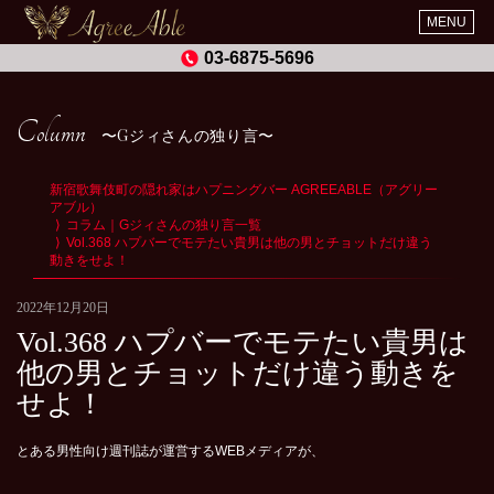
MENU
03-6875-5696
Column
Gジィさんの独り言
新宿歌舞伎町の隠れ家はハプニングバー AGREEABLE（アグリー
アブル）
コラム｜Gジィさんの独り言一覧
Vol.368 ハプバーでモテたい貴男は他の男とチョットだけ違う
動きをせよ！
2022年12月20日
Vol.368 ハプバーでモテたい貴男は
他の男とチョットだけ違う動きを
せよ！
とある男性向け週刊誌が運営するWEBメディアが、