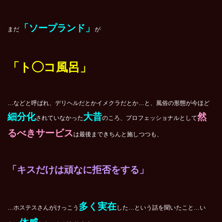
「ソープランド」
まだ
が
「ト◯コ風呂」
…などと呼ばれ、デリヘルだとかイメクラだとか…と、風俗の形態が今ほど
細分化
大昔
然
されていなかった
のころ、プロフェッショナルとして
るべきサービス
は最後まできちんと施しつつも、
「キスだけは頑なに拒否をする」
多く実在
…ホステスさんがけっこう
した…という話を聞いたこと…い