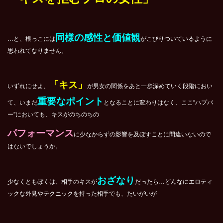
同様の感性と価値観
…と、根っこには
がこびりついているように
思われてなりません。
「キス」
いずれにせよ、
が男女の関係をあと一歩深めていく段階におい
重要なポイント
て、いまだ
となることに変わりはなく、ここ“ハプバ
ー”においても、キスがのちのちの
パフォーマンス
に少なからずの影響を及ぼすことに間違いないので
はないでしょうか。
おざなり
少なくともぼくは、相手のキスが
だったら…どんなにエロティ
ックな外見やテクニックを持った相手でも、たいがいが