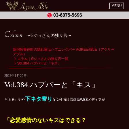
MENU
03-6875-5696
Column
Gジィさんの独り言
新宿歌舞伎町の隠れ家はハプニングバー AGREEABLE（アグリー
アブル）
コラム｜Gジィさんの独り言一覧
Vol.384 ハプバーと「キス」
2023年1月20日
Vol.384 ハプバーと「キス」
下ネタ寄り
とある、やや
な女性向け恋愛系WEBメディアが
「恋愛感情のないキスはできる？