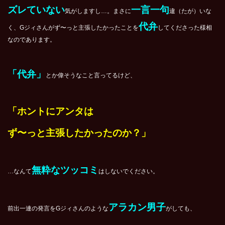
ズレていない
一言一句
気がしますし…。まさに
違（たが）いな
代弁
く、Gジィさんがず〜っと主張したかったことを
してくださった様相
なのであります。
「代弁」
とか偉そうなこと言ってるけど、
「ホントにアンタは
ず〜っと主張したかったのか？」
無粋なツッコミ
…なんて
はしないでください。
アラカン男子
前出一連の発言をGジィさんのような
がしても、