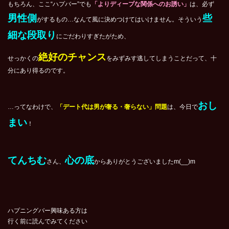
もちろん、ここ“ハプバー”でも
「よりディープな関係へのお誘い」
は、必ず
男性側
些
がするもの…なんて風に決めつけてはいけません。そういう
細な段取り
にごだわりすぎたがため、
絶好のチャンス
せっかくの
をみずみす逃してしまうことだって、十
分にあり得るのです。
おし
…ってなわけで、
「デート代は男が奢る・奢らない」問題
は、今日で
まい
！
てんちむ
心の底
さん、
からありがとうございましたm(__)m
ハプニングバー興味ある方は
行く前に読んでみてください