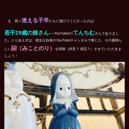
迷える子羊
…を、我々
たちに授けてくださったのは
若干29歳の娘さん
てんちむ
──YouTuberの
さんでありまし
た。とりあえずは、彼女が自身のYouTubeチャンネルで奉じた、その素晴ら
詔（みことのり）
しい
を拝聴（拝見？ 拝読？）させていただきま
しょう！