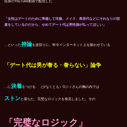
自身のYouTube動画で配信した
「女性はデートのために準備して洋服、メイク、美容代などにそれなりの投
資をしているのだから、せめてデート代は男性側が払ってほしい」
持論
…といった
を皮切りに、昨今インターネット上を賑わせている
「デート代は男が奢る・奢らない」論争
決着
…に
をつける、（少なくとも）Gジィさんの胸の内では
ストン
と落ちた、完璧なロジックを発見しました。その
「完璧なロジック」