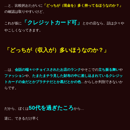
…と、比較的おたがいに
「どっちが（現金を）多く持ってるほうなのか？」
の確認は取りやすいけど、
「クレジットカード可」
これが仮に
とかの店なら、話は少々や
やこしくなってきます。
「どっちが（収入が）多いほうなのか？」
…は、
会話の端々
や
チョイスされたお店のランク
やそこでの
立ち振る舞い
や
ファッション
や、
たまたまチラ見した財布の中に差し込まれているクレジッ
トカードの金だとかプラチナだとか黒だとかの色
…からしか判別できないか
らです。
50代を過ぎたころ
だから、ぼくは
から…
逆に、できるだけ早く