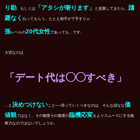
り勘
「アタシが奢ります」
躊
、もしくは
と提案してきたら…
躇なく
払ってもらう。たとえ相手が下手すりゃ
孫
20代女性
レベルの
であっても…です。
大切なのは
「デート代は◯◯すべき」
決めつけない
価
…と
こと──培っていくべきなのは、そんな頑なな
値観
臨機応変
ではなく、その都度その都度の
をよりスムーズにする観
察力なのではないでしょうか。