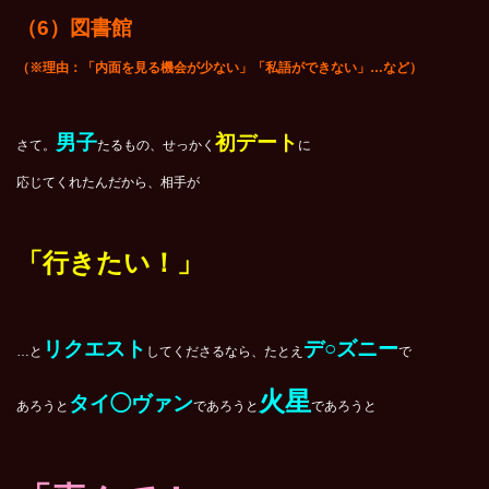
（6）図書館
（※理由：「内面を見る機会が少ない」「私語ができない」…など）
男子
初デート
さて。
たるもの、せっかく
に
応じてくれたんだから、相手が
「行きたい！」
リクエスト
デ○ズニー
…と
してくださるなら、たとえ
で
火星
タイ◯ヴァン
あろうと
であろうと
であろうと