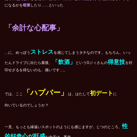
になるかを
暗算
したり……といった
「余計な心配事」
ストレス
…に、めっぽう
を感じてしまうタチなのです。もちろん、いっ
「飲酒」
得意技
たんドライブに出たら最後、
というGジィさんの
を封
印せざるを得ないのも、痛いです…。
「ハプバー」
初デート
では、ここ
は、はたして
に
向いているのでしょうか？
性
一見、もっとも縁遠いスポットのようにも感じますが、じつのところ、
的好奇心が旺盛