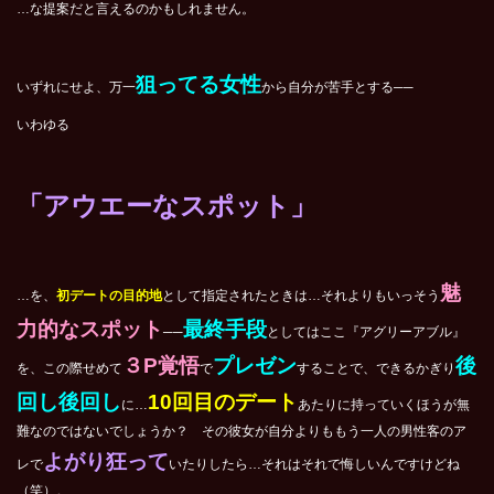
…な提案だと言えるのかもしれません。
狙ってる女性
いずれにせよ、万一
から自分が苦手とする──
いわゆる
「アウエーなスポット」
魅
…を、
初デートの目的地
として指定されたときは…それよりもいっそう
力的なスポット
最終手段
──
としてはここ『アグリーアブル』
３P覚悟
プレゼン
後
を、この際せめて
で
することで、できるかぎり
回し後回し
10回目のデート
に…
あたりに持っていくほうが無
難なのではないでしょうか？ その彼女が自分よりももう一人の男性客のア
よがり狂って
レで
いたりしたら…それはそれで悔しいんですけどね
（笑）。