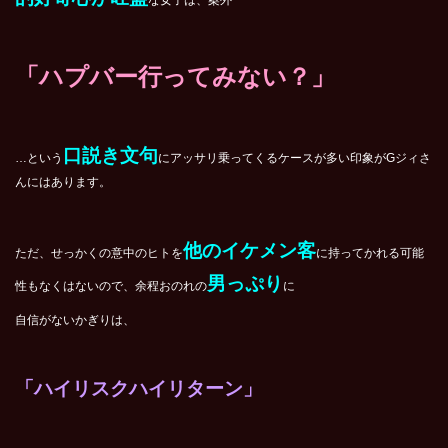
な女子は、案外
「ハプバー行ってみない？」
口説き文句
…という
にアッサリ乗ってくるケースが多い印象がGジィさ
んにはあります。
他のイケメン客
ただ、せっかくの意中のヒトを
に持ってかれる可能
男っぷり
性もなくはないので、余程おのれの
に
自信がないかぎりは、
「ハイリスクハイリターン」