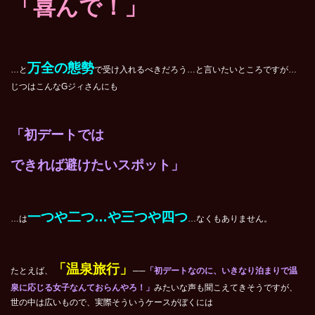
「喜んで！」
万全の態勢
…と
で受け入れるべきだろう…と言いたいところですが…
じつはこんなGジィさんにも
「初デートでは
できれば避けたいスポット」
一つや二つ…や三つや四つ
…は
…なくもありません。
「温泉旅行」
たとえば、
──
「初デートなのに、いきなり泊まりで温
泉に応じる女子なんておらんやろ！」
みたいな声も聞こえてきそうですが、
世の中は広いもので、実際そういうケースがぼくには