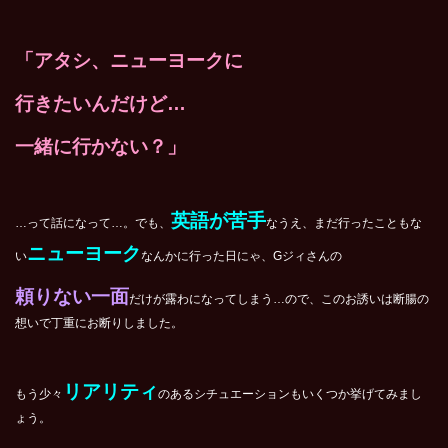
「アタシ、ニューヨークに
行きたいんだけど…
一緒に行かない？」
英語が苦手
…って話になって…。でも、
なうえ、まだ行ったこともな
ニューヨーク
い
なんかに行った日にゃ、Gジィさんの
頼りない一面
だけが露わになってしまう…
ので、このお誘いは断腸の
想いで丁重にお断りしました。
リアリティ
もう少々
のあるシチュエーションもいくつか挙げてみまし
ょう。