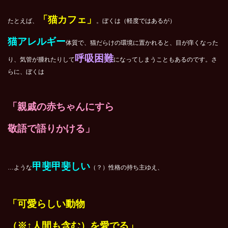
「猫カフェ」
たとえば、
。ぼくは（軽度ではあるが）
猫アレルギー
体質で、猫だらけの環境に置かれると、目が痒くなった
呼吸困難
り、気管が腫れたりして
になってしまうこともあるのです。さ
らに、ぼくは
「親戚の赤ちゃんにすら
敬語で語りかける」
甲斐甲斐しい
…ような
（？）性格の持ち主ゆえ、
「可愛らしい動物
（※↑人間も含む）を愛でる」