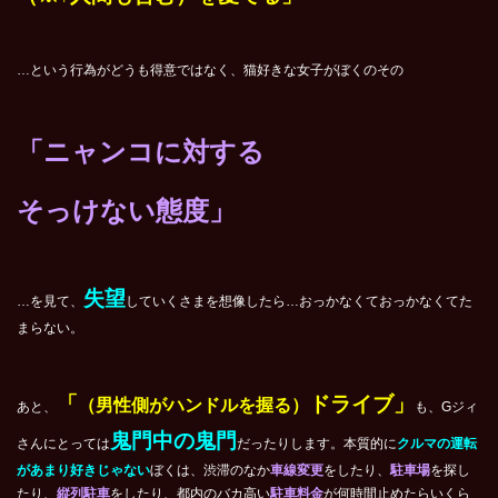
…という行為がどうも得意ではなく、猫好きな女子がぼくのその
「ニャンコに対する
そっけない態度」
失望
…を見て、
していくさまを想像したら…おっかなくておっかなくてた
まらない。
「
ドライブ」
（男性側がハンドルを握る）
あと、
も、Gジィ
鬼門中の鬼門
さんにとっては
だったりします。本質的に
クルマの運転
があまり好きじゃない
ぼくは、渋滞のなか
車線変更
をしたり、
駐車場
を探し
たり、
縦列駐車
をしたり、都内のバカ高い
駐車料金
が何時間止めたらいくら