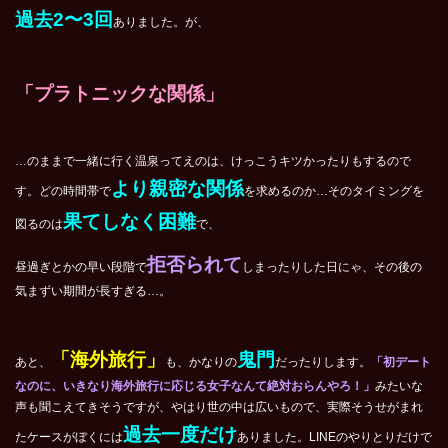
過去2〜3回
ありました。が、
「プラトニックな関係」
…のままで一緒に行く温泉ってえのは、けっこうキツかったりもするので
より親密な関係
す。どの時間帯で
を求めるのか…そのタイミングを
果てしなく困難
図るのは
で、
拒否られて
昼過ぎとかの早い段階で
しまったりした日にゃ、その後の
気まずい期間が長すぎる…。
「海外旅行」
鬼門
あと、
も、かなりの
だったりします。
「初デート
なのに、いきなり海外旅行に応じる女子なんて絶対おらんやろ！」
みたいな
声も聞こえてきそうですが、やはり世の中は広いもので、実際そうせがまれ
過去一度だけ
たケースがぼくには
ありました。
LINEのやりとりだけで