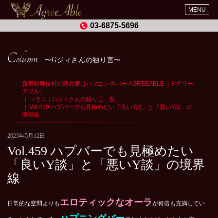
MENU
03-6875-5696
Column
Gジィさんの独り言
新宿歌舞伎町の隠れ家はハプニングバー AGREEABLE（アグリー
アブル）
コラム｜Gジィさんの独り言一覧
Vol.459 ハプバーでも見極めたい「良いY談」と「悪いY談」の
境界線
2023年5月12日
Vol.459 ハプバーでも見極めたい
「良いY談」と「悪いY談」の境界
線
エロティックなオーラ
日常的な空間よりも
が何倍も充満してい