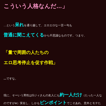
こういう人格なんだ…」
呆れ
…という
を通り越して、エロエロな一言一句も
普通に聞こえてくる
から不思議なものです。つまり、
「量で周囲の人たちの
エロ思考停止を促す作戦」
…
ですな。
約一人だけ
現に、そーいう男性はGジィさんの友人にも
（たった一人な
ピンポイント
のですがw）実在し、しかも
でこそあれ、意外とモテた