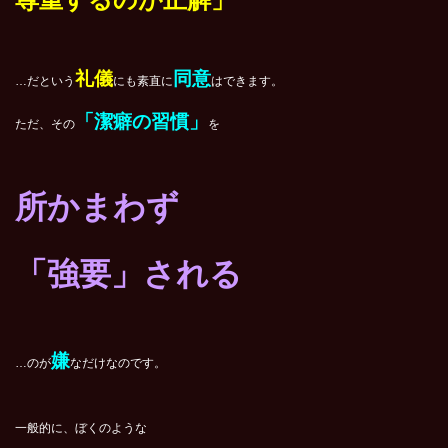
礼儀
同意
…だという
にも素直に
はできます。
「潔癖の習慣」
ただ、その
を
所かまわず
「強要」される
嫌
…のが
なだけなのです。
一般的に、ぼくのような