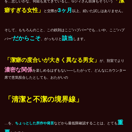
「潔
を…悲しいかな、何組も見てきているし、Gジィさん自身もそういう
癖すぎる女性」
3ヶ月
と交際が
以上、続いた試しはありません。
そして、もちろんのこと、この鉄則はここ“ハプバー”でも…いや、ここ“ハプ
だからこそ
該当
バー”
、がっちりと
します。
「潔癖の度合いが大きく異なる男女」
が、別室でより
濃密な関係
を楽しめるはずもない──したがって、どんなにカウンター
席で意気投合したとしても、おたがいの
「清潔と不潔の境界線」
重
…を、
ちょっとした所作や発言
などから最低限確認することは、とても