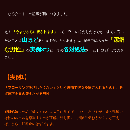
…なるタイトルの記事が目につきました。
え！
「今よりさらに愛されます」
って…!? このくだりだけでも、すでに言い
山ほど
「潔癖
たいことは
ありますが、とりあえずは、記事中にあった
な男性」
実例3つ
各対処法
の
と、その
を、以下に紹介しておき
ましょう。
【実例1】
「フローリングを汚したくない」という理由で彼女を家に入れるときも、必
ず靴下を履き替えさせる男性
※対処法：
せめて彼女くらいは大目に見てほしいところですが、彼の部屋で
は彼のルールを尊重するのが正解。帰り際に「掃除手伝おうか？」と言え
ば、さらに好印象のはずですよ。