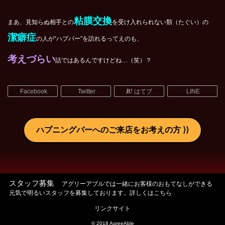
粘膜交換
まあ、見知らぬ相手との
を受け入れられない類（たぐい）の
潔癖症
の人が“ハプバー”を訪れるってえのも、
考えづらい
話ではあるんですけどね…（笑）？
Facebook
Twitter
はてブ
LINE
ハプニングバーへのご来店をお考えの方
スタッフ募集
アグリーアブルでは一緒にお客様のおもてなしができる
元気で明るいスタッフを募集しております。詳しくはこちら
リンクサイト
© 2018 AgreeAble