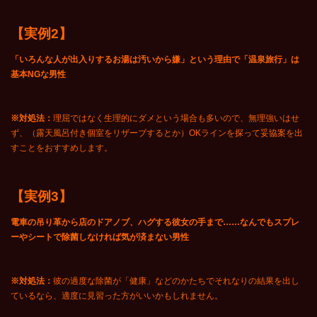
【実例2】
「いろんな人が出入りするお湯は汚いから嫌」という理由で「温泉旅行」は
基本NGな男性
※対処法：
理屈ではなく生理的にダメという場合も多いので、無理強いはせ
ず、（露天風呂付き個室をリザーブするとか）OKラインを探って妥協案を出
すことをおすすめします。
【実例3】
電車の吊り革から店のドアノブ、ハグする彼女の手まで……なんでもスプレ
ーやシートで除菌しなければ気が済まない男性
※対処法：
彼の過度な除菌が「健康」などのかたちでそれなりの結果を出し
ているなら、適度に見習った方がいいかもしれません。