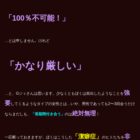
「100％不可能！」
…とは申しません。けれど
「かなり厳しい」
強
…と、Gジィさんは思います。少なくともぼくは前出したようなことを
要
してくるようなタイプの女性とは…いや、男性であっても2〜3回会うだけ
絶対無理
ならまだしも、
「長期間付き合う」
のは
！
「潔癖症」
非
一応断っておきますが、ぼくはこうした
のヒトたちを