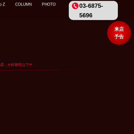
o Z
COLUMN
PHOTO
03-6875-
5696
来店
予告
「失恋」が好相性なワケ