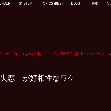
ENDER
SYSTEM
TOPICS (BBS)
BLOG
用語集
A t
アグリーアブル）
コラム｜Gジィさんの独り言一覧
Vol.466 「ハプバー」と
」と「失恋」が好相性なワケ