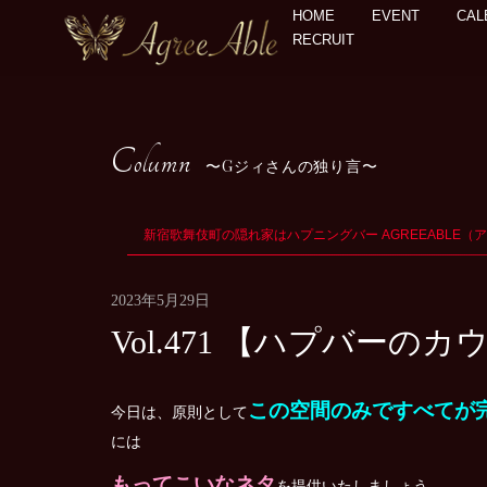
HOME
EVENT
CAL
RECRUIT
Column
Gジィさんの独り言
新宿歌舞伎町の隠れ家はハプニングバー AGREEABLE（
2023年5月29日
Vol.471 【ハプバー
この空間のみですべてが
今日は、原則として
には
もってこいなネタ
を提供いたしましょう。