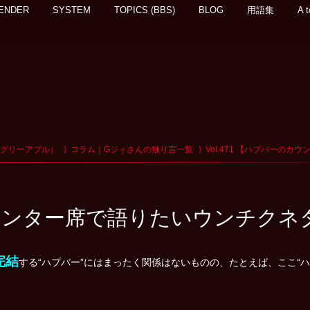
ENDER
SYSTEM
TOPICS (BBS)
BLOG
用語集
A t
アグリーアブル）
コラム｜Gジィさんの独り言一覧
Vol.471 【ハプバーの
のカウンター席で語りたいウンチク
完結
する“ハプバー”にはまったく関係はないものの、たとえば、ここ“ハ