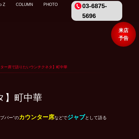
o Z
COLUMN
PHOTO
03-6875-
5696
来店
予告
カウンター席で語りたいウンチクネタ】町中華
ネタ】町中華
カウンター席
ジャブ
プバー”の
などで
として語る