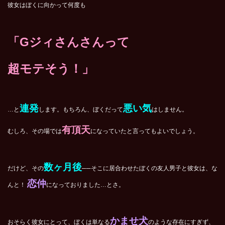
彼女はぼくに向かって何度も
「Gジィさんさんって
超モテそう！」
連発
悪い気
…と
します。もちろん、ぼくだって
はしません。
有頂天
むしろ、その場では
になっていたと言ってもよいでしょう。
数ヶ月後
だけど、その
──そこに居合わせたぼくの友人男子と彼女は、な
恋仲
んと！
になっておりました…とさ。
かませ犬
おそらく彼女にとって、ぼくは単なる
のような存在にすぎず、