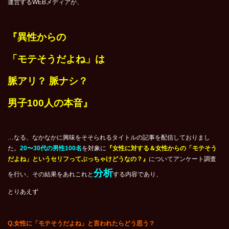
運営するWEBメディアが、
『異性からの
「モテそうだよね」は
脈アリ？ 脈ナシ？
男子100人の本音』
…なる、なかなかに興味をそそられるタイトルの記事を配信しておりまし
た。
20〜30代の男性100名
を対象に
『女性に対する＆女性からの「モテそう
だよね」というセリフってぶっちゃけどうなの？』
についてアンケート調査
分析
を行い、その結果をあれこれと
する内容であり、
とりあえず
Q.
女性に「モテそうだよね」と言われたらどう思う？