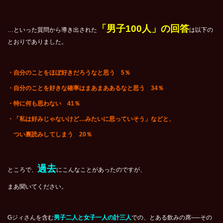
「男子100人」の回答
…といった質問から導き出された
は以下の
とおりでありました。
・自分のことをほぼ好きだろうなと思う 5％
・自分のことを好きな確率はまあまああるなと思う 34％
・特に何も思わない 41％
・「私は好みじゃないけど…みたいに思っていそう」などと、
つい裏読みしてしまう 20％
過去
ところで、
にこんなことがあったのですが、
まあ聞いてください。
Gジィさんを含む
男子二人と女子一人の計三人
での、とある飲みの席──その