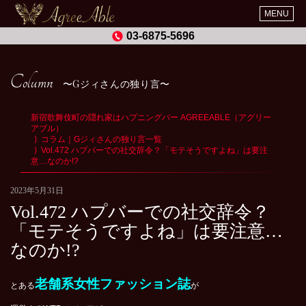
MENU
03-6875-5696
Column
Gジィさんの独り言
新宿歌舞伎町の隠れ家はハプニングバー AGREEABLE（アグリー
アブル）
コラム｜Gジィさんの独り言一覧
Vol.472 ハプバーでの社交辞令？「モテそうですよね」は要注
意…なのか!?
2023年5月31日
Vol.472 ハプバーでの社交辞令？
「モテそうですよね」は要注意…
なのか!?
老舗系女性ファッション誌
とある
が