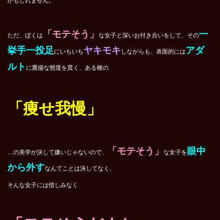
かもしれません。
「モテそう」
一
ただ、ぼくは
な女子と深いお付き合いをして、その
挙手一投足
ヤキモキ
アダ
にいちいち
しながらも、表面的には
ルト
に鷹揚な態度を貫く、ある種の
「痩せ我慢」
「モテそう」
眼中
…の美学が決して嫌いじゃないので、
な女子を
から外す
なんてことは決してなく、
そんな女子には惜しみなく