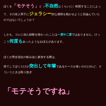
「モテそう」
不自然
ぼくを
と（
なくらいに）称賛することによっ
ジェラシー
て、その友人男子に
的な感情を抱かせようと目論んでいた
のではないでしょうか？
しかも、コレに似た経験を味わったことは
一度や二度
ではありません。けっ
何度も
こう
あったようなおぼえがあります。
ぼくが男女混合の飲み会に参加する際は、
突出して年輩
得てしてぼくだけが
であるケースが多いのだけれど、そ
ういうときは取り急ぎ
「モテそうですね」