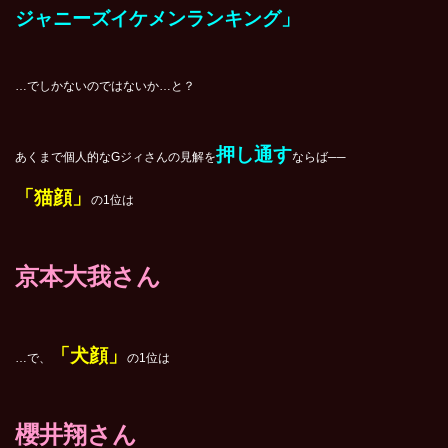
ジャニーズイケメンランキング」
…でしかないのではないか…と？
押し通す
あくまで個人的なGジィさんの見解を
ならば──
「猫顔」
の1位は
京本大我さん
「犬顔」
…で、
の1位は
櫻井翔さん