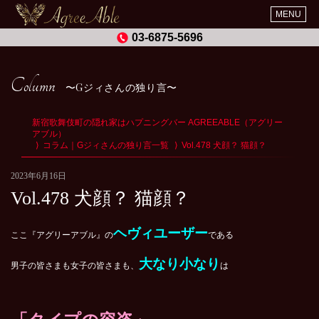
MENU
03-6875-5696
Column
Gジィさんの独り言
新宿歌舞伎町の隠れ家はハプニングバー AGREEABLE（アグリー
アブル）
コラム｜Gジィさんの独り言一覧
Vol.478 犬顔？ 猫顔？
2023年6月16日
Vol.478 犬顔？ 猫顔？
ヘヴィユーザー
ここ『アグリーアブル』の
である
大なり小なり
男子の皆さまも女子の皆さまも、
は