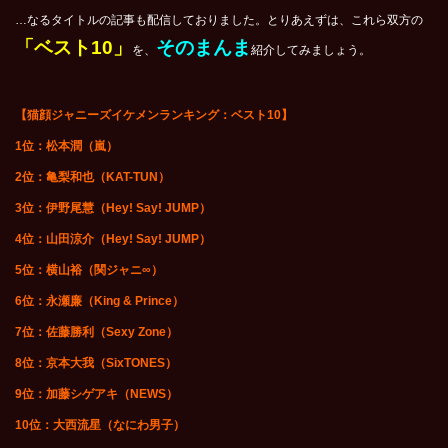
…なるタイトルの記事も配信しておりました。とりあえずは、これら双方の
「ベスト10」
そのまんま
を、
紹介してみましょう。
【猫顔ジャニーズイケメンランキング：ベスト10】
1
位：松本潤（嵐）
2
位：亀梨和也（KAT-TUN）
3
位：伊野尾慧（Hey! Say! JUMP）
4
位：山田涼介（Hey! Say! JUMP）
5
位：横山裕（関ジャニ∞）
6
位：永瀬廉（King & Prince）
7
位：佐藤勝利（Sexy Zone）
8
位：京本大我（SixTONES）
9
位：加藤シゲアキ（NEWS）
10
位：大西流星（なにわ男子）