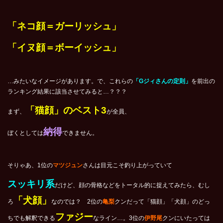
「ネコ顔＝ガーリッシュ」
「イヌ顔＝ボーイッシュ」
…みたいなイメージがあります。で、これらの
「Gジィさんの定則」
を前出の
ランキング結果に該当させてみると…？？？
「猫顔」のベスト3
まず、
が全員、
納得
ぼくとしては
できません。
そりゃあ、1位の
マツジュン
さんは目元こそ釣り上がっていて
スッキリ系
だけど、顔の骨格などをトータル的に捉えてみたら、むし
「犬顔」
ろ
なのでは？ 2位の
亀梨
クンだって「猫顔」「犬顔」のどっ
ファジー
ちでも解釈できる
なライン…。3位の
伊野尾
クンにいたっては