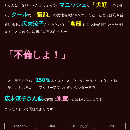
マニッシュ
「犬顔」
ちなみに、Gジィさんはちょっぴり
な
の女性
クール
「猫顔」
も、
な
の女性も大好きです。ただ、たとえば只今話
広末涼子
「鳥顔」
題沸騰中の
さんみたいな
は比較的苦手だったりし
ます。とは言え、広末さん本人から万一
「不倫しよ！」
150％
…と、誘われたら…
ホイホイついていっちゃうでしょうけどね
（笑）。もちろん、『アグリーアブル』のカウンター席で、
広末涼子さん似
別室
の女性に
へと誘われたとしても…
まったくもって同様であります！
Facebook
Twitter
はてブ
LINE