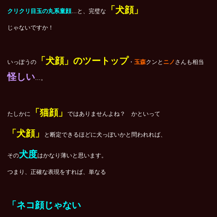
「犬顔」
クリクリ目玉の丸系童顔
…と、完璧な
じゃないですか！
「犬顔」のツートップ
いっぽうの
・
玉森
クンと
ニノ
さんも相当
怪しい
…。
「猫顔」
たしかに
ではありませんよね？ かといって
「犬顔」
と断定できるほどに犬っぽいかと問われれば、
犬度
その
はかなり薄いと思います。
つまり、正確な表現をすれば、単なる
「ネコ顔じゃない