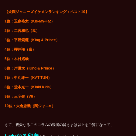
【犬顔ジャニーズイケメンランキング：ベスト10】
1
位：玉森裕太（Kis-My-Ft2）
2
位：二宮和也（嵐）
3
位：平野紫耀（King & Prince）
4
位：櫻井翔（嵐）
5
位：木村拓哉
6
位：岸優太（King & Prince）
7
位：中丸雄一（KAT-TUN）
8
位：堂本光一（Kinki Kids）
9
位：三宅健（V6）
10
位：大倉忠義（関ジャニ∞）
さて、親愛なるこのコラムの読者の皆さまは以上をご覧になって、