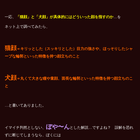
一応、
「猫顔」と「犬顔」が具体的にはどういった顔を指すのか
…を
ネット上で調べてみたら、
猫顔
＝キリッとした（スッキリとした）目力の強さや、ほっそりしたシャ
ープな輪郭といった特徴を持つ顔立ちのこと
犬顔
＝丸くて大きな瞳や童顔、面長な輪郭といった特徴を持つ顔立ちのこ
と
…と書いてありました。
ぼや〜ん
イマイチ判然としない、
とした解説…ですよね？ 誤解を恐れ
ずに断じてしまうなら、ぼくには