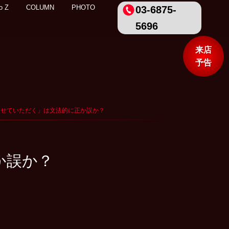
o Z
COLUMN
PHOTO
03-6875-
5696
来店
予告
「〜させていただく」は文法的に正か誤か？
か誤か？