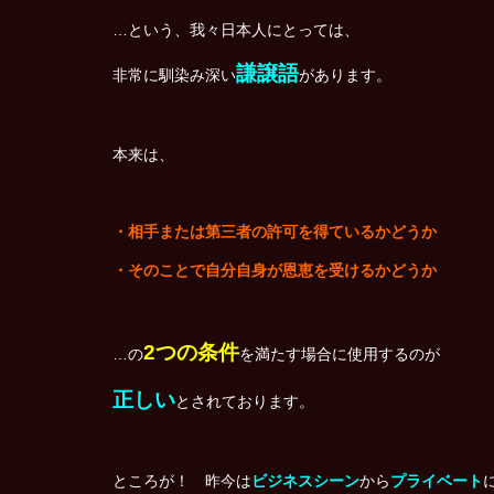
…という、我々日本人にとっては、
謙譲語
非常に馴染み深い
があります。
本来は、
・相手または第三者の許可を得ているかどうか
・そのことで自分自身が恩恵を受けるかどうか
2つの条件
…の
を満たす場合に使用するのが
正しい
とされております。
ところが！ 昨今は
ビジネスシーン
から
プライベート