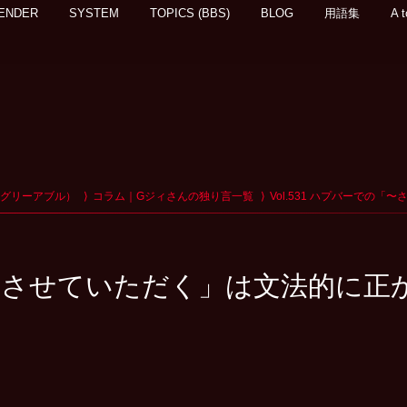
ENDER
SYSTEM
TOPICS (BBS)
BLOG
用語集
A t
アグリーアブル）
コラム｜Gジィさんの独り言一覧
Vol.531 ハプバーでの
の「〜させていただく」は文法的に正