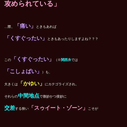
攻められている」
「痛い」
…際、
ときもあれば
「くすぐったい」
ときもあったりしますよね？？？
「くすぐったい」
この
（※
関西弁
では
「こしょばい」
）も、
「かゆい」
大きくは
にカテゴライズされ、
中間地点
それらの
で微妙かつ接妙に
交差
「スゥイート・ゾーン」
する狭い
こそが