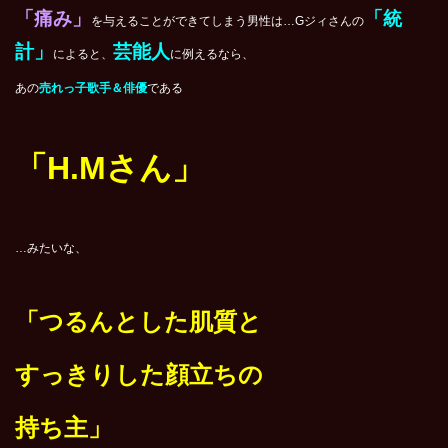
「痛み」
「統
を与えることができてしまう男性は…Gジィさんの
計」
芸能人
によると、
に例えるなら、
あの
売れっ子歌手＆俳優
である
「H.Mさん」
…みたいな、
「つるんとした肌質と
すっきりした顔立ちの
持ち主」