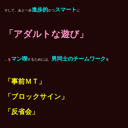
進歩的
スマート
そして、あと一歩
かつ
に
「アダルトな遊び」
マン喫
男同士のチームワーク
…を
するためには、
を
「事前ＭＴ」
「ブロックサイン」
「反省会」