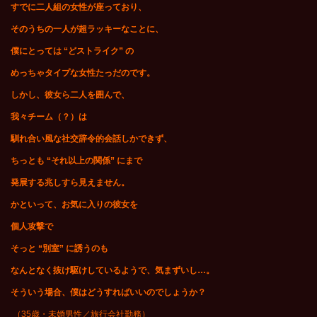
すでに二人組の女性が座っており、
そのうちの一人が超ラッキーなことに、
僕にとっては “どストライク” の
めっちゃタイプな女性たっだのです。
しかし、彼女ら二人を囲んで、
我々チーム（？）は
馴れ合い風な社交辞令的会話しかできず、
ちっとも “それ以上の関係” にまで
発展する兆しすら見えません。
かといって、お気に入りの彼女を
個人攻撃で
そっと “別室” に誘うのも
なんとなく抜け駆けしているようで、気まずいし…。
そういう場合、僕はどうすればいいのでしょうか？
（35歳・未婚男性／旅行会社勤務）