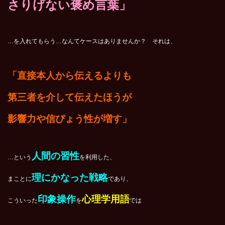
さりげない褒め言葉」
…を入れてもらう…なんてケースはありませんか？ それは、
「直接本人から伝えるよりも
第三者を介して伝えたほうが
影響力や信ぴょう性が増す」
人間の習性
…という
を利用した、
理にかなった戦略
まことに
であり、
印象操作
心理学用語
こういった
を
では