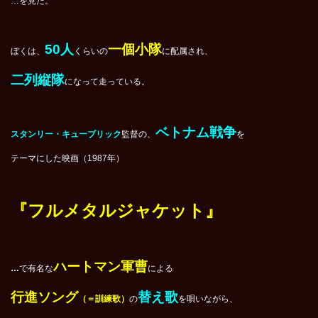
…を見た。
50人
一個小隊
ぼくは、
くらいの
に配属され、
二列縦隊
になって走っている。
ベトナム戦争
スタンリー・キューブリック
監督の、
を
テーマにした映画（1987年）
『フルメタルジャケット』
ハートマン軍曹
…
で有名な
による
行進
ソング
替え歌
（＝訓練歌）
の
を唄いながら、