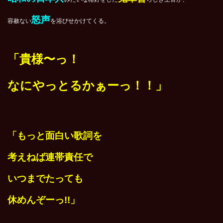
怒声
容赦ない
を浴びせかけてくる。
「貴様〜っ！
なにやっとるかぁーっ！！」
「もっと
面白い歌詞を
考えねば
連帯責任で
いつまでたっても
休めんぞーっ!!」