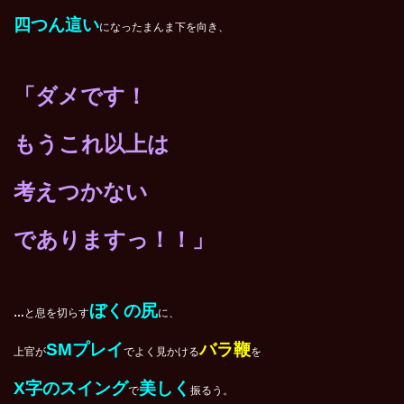
四つん這い
になったまんま下を向き、
「ダメです！
もうこれ以上は
考えつかない
でありますっ！！」
ぼくの尻
…
と息を切らす
に、
SM
プレイ
バラ鞭
上官が
でよく見かける
を
X
字のスイング
美しく
で
振るう。