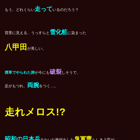
走って
もう、どれくらい
いるのだろう？
雪化粧
背景に見える、うっすらと
に染まった
八甲田
が美しい。
破裂
煙草でやられた肺
が今にも
しそうで、
両腕
足がもつれ、
をつく…。
走れメロス!?
昭和の日本兵
鬼軍曹
みたいな格好をした
らしき上官が、