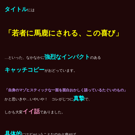
タイトル
には
「若者に馬鹿にされる、この喜び」
強烈なインパクト
…といった、なかなかに
のある
キャッチコピー
がおどっています。
「自身のマゾヒスティックな一面を面白おかしく語っているたぐいのもの」
真摯
かと思いきや…いやいや！ コレがじつに
で、
イイ話
しかも大変
でありました。
具体的
にはどーいうことなのかと申せば…