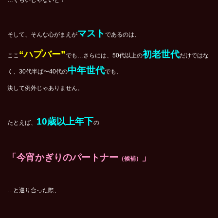
…くらいじゃないと！
マスト
そして、そんな心がまえが
であるのは、
“ハプバー”
初老世代
ここ
でも…さらには、50代以上の
だけではな
中年世代
く、
30代半ば〜40代の
でも、
決して例外じゃありません。
10歳以上年下
たとえば、
の
「今宵かぎりのパートナー
」
（候補）
…と巡り合った際、