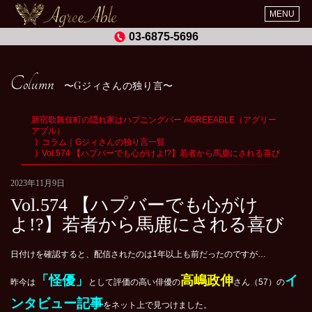
MENU
03-6875-5696
Column
Gジィさんの独り言
新宿歌舞伎町の隠れ家はハプニングバー AGREEABLE（アグリー
アブル）
コラム｜Gジィさんの独り言一覧
Vol.574 【ハプバーでも心がけよ!?】若者から馬鹿にされる喜び
2023年11月9日
Vol.574 【ハプバーでも心がけ
よ!?】若者から馬鹿にされる喜び
日付けを確認すると、配信されたのは1年以上も前だったのですが…
「怪優」
高嶋政伸
イ
昨今は
として評価の高い俳優の
さん（57）の
ンタビュー記事
をネット上で見つけました。