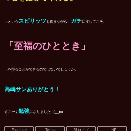
スピリッツ
ガチ
…という
を抱きながら、
に接してこそ、
「至福のひととき」
…を得ることができるのではないでしょうか。
高嶋サンありがとう！
勉強
すご〜く
になりましたm(__)m
Facebook
Twitter
はてブ
LINE