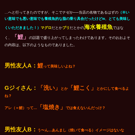
…へと行ってきたのですが、そこでナゼか──当店の名物であるはずの
（※い
い意味でも悪い意味でも養殖魚的な脂の乗り具合だったけどw、とても美味し
海水養殖魚
くいただきました！）
マグロ
だとか
ブリ
だとかの
ではな
「鯉」
く、
の話題で盛り上がってしまったわけであります。そのおおよそ
の内容は、以下のようなものでありました。
男性友人A：
鯉
って美味しいよね？
G
ジィさん：
「洗い」
「鯉こく」
とか
とかにして食べるよ
ね？
「塩焼き」
アレ（＝鯉）って…
では食えないんだっけ？
男性友人B：
う〜ん…あんまし（焼いて食べる）イメージはないな