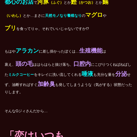
都心のお店
河豚
鰹
鰯
で
（ふぐ）
とか
（かつお）
とか
マグロ
（いわし）
とか…まさに
天然モノなり養殖なり
の
や
ブリ
を食ってりゃ、それでいいじゃないですか!?
アラカン
生殖機能
もはや
に差し掛かったぼくは…
は
頭の毛
口腔内
衰え、
ははらはらと抜け落ち、
にこびりつくねばねばし
唾液
分泌
た
ミルクコーヒー
をキレイに洗い流してくれる
も充分な量を
せ
加齢臭
ず、油断すればすぐ
も発してしまうような（気がする）状態だった
りします。
そんなGジィさんだから…
「恋はいつも