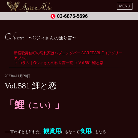
MENU
03-6875-5696
Column
Gジィさんの独り言
新宿歌舞伎町の隠れ家はハプニングバー AGREEABLE（アグリー
アブル）
コラム｜Gジィさんの独り言一覧
Vol.581 鯉と恋
2023年11月20日
Vol.581 鯉と恋
「鯉
」
（こい）
観賞用
食用
──言わずとも知れた、
にもなって
にもなる