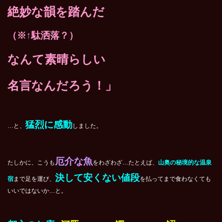
絶妙な韻を踏んだ
（※↑駄洒落？）
なんて素晴らしい
名言なんだろう！」
猛烈に感動
…と、
しました。
厄介な魚
たしかに、こうも
をわざわざ…たとえば、
山奥の秘境的な温泉
決して安くない値段
宿
まで足を運び、
を払ってまで食わなくても
いいではないか…と。