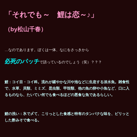
「それでも～ 鯉は恋～
♪
」
（by松山千春）
…なのであります。ぼくは一体、なにをさっきから
必死のパッチ
で語っているのでしょう（笑）？？？
鯉：コイ目・コイ科。流れが緩やかな川や池などに生息する淡水魚。雑食性
で、水草、貝類、ミミズ、昆虫類、甲殻類、他の魚の卵や小魚など、口に入
るものなら、たいてい何でも食べるほどの悪食な魚であるらしい。
鯉の洗い：氷で〆て、こりっとした食感と特有のタンパクな味を、ピリッと
した酢みそで食べる。