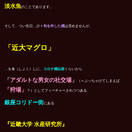
淡水魚
のことであります。
そして、つい先日…少々
旬を外した感
は否めませんが、
「近大マグロ」
…を食（しょく）しに、
コロナ禍以前
くらいから
「アダルトな男女の社交場」
（＝ぶっちゃけてしまえば
「狩場」
？）としてフィーチャーされつつある、
銀座コリドー街
にある
『近畿大学 水産研究所』