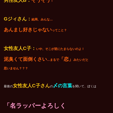
男性友人B：
そうそう
！
G
ジィさん：
結局、みんな…
あんまし好きじゃない
ってこと？
女性友人C子：
いや、そこが逆にたまらないのよ！
泥臭くて面倒くさい
「恋」
…まるで
みたいだと
思いません？？？
女性友人C子さん
〆の言葉
最後の
の
を聞いて、ぼくは
「名ラッパーよろしく