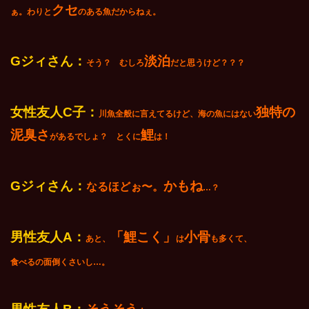
クセ
ぁ。わりと
のある魚だからねぇ。
G
ジィさん：
淡泊
そう？ むしろ
だと思うけど？？？
女性友人C子：
独特の
川魚全般に言えてるけど、海の魚にはない
泥臭さ
鯉
があるでしょ？ とくに
は！
G
ジィさん：
かもね
なるほどぉ〜。
…？
男性友人A：
「鯉こく」
小骨
あと、
は
も多くて、
食べるの面倒くさいし…。