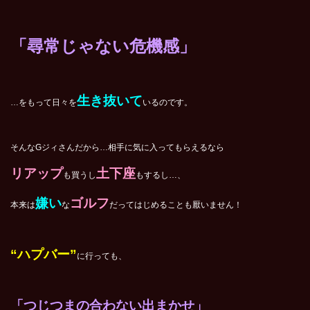
「尋常じゃない危機感」
生き抜いて
…をもって日々を
いるのです。
そんなGジィさんだから…相手に気に入ってもらえるなら
リアップ
土下座
も買うし
もするし…、
嫌い
ゴルフ
本来は
な
だってはじめることも厭いません！
“ハプバー”
に行っても、
「つじつまの合わない出まかせ」