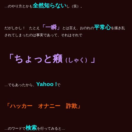
全然知らない
…のやり方とかも
し（笑）。
「一瞬」
平常心
だがしかし！ たとえ
とは言え、おのれの
を掻き乱
されてしまったのは事実であって、それはそれで
「ちょっと癪
」
（しゃく）
Yahoo !
…でもあったから、
で
「ハッカー オナニー 詐欺」
検索
…のワードで
を行ってみると…