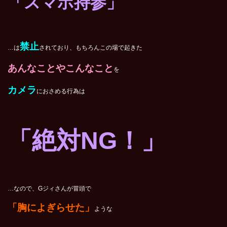
「スマホ持参」
禁止
…は
されており、もちろんこの場で起きた
あんなことやこんなこと
を
カメラ
におさめる行為は
「絶対
NG
！」
…なので、Gジィさんが冒頭で
「胸によぎらせた」
ような