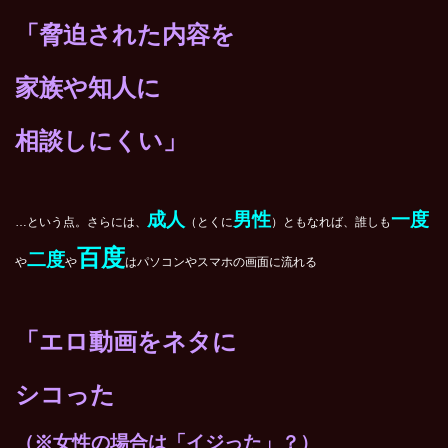
「脅迫された内容を
家族や知人に
相談しにくい」
成人
男性
一度
…という点。さらには、
（とくに
）ともなれば、誰しも
百度
二度
や
や
はパソコンやスマホの画面に流れる
「エロ動画をネタに
シコった
（※女性の場合は「イジった」？）