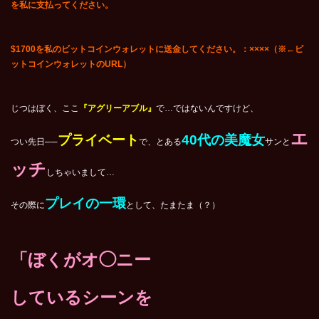
を私に支払ってください。
$1700
を私のビットコインウォレットに送金してください。：
××××（※←
ビ
ットコインウォレットのURL
）
じつはぼく、ここ
『アグリーアブル』
で…ではないんですけど、
エ
プライベート
40
代の美魔女
つい先日──
で、とある
サンと
ッチ
しちゃいまして…
プレイの一環
その際に
として、たまたま（？）
「ぼくがオ◯ニー
しているシーンを