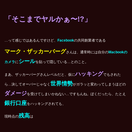
「そこまでヤルかぁ〜!?」
…って感じではあるんですけど、
Facebook
の共同創業者である
マーク・ザッカーバーグ
さんは、通常時には自分の
Macbookの
シール
カメラ
に
を貼って隠している…とのこと。
ハッキング
まあ、ザッカーバーグさんレベルだと、仮に
でもされた
世界情勢
ら…決してオーバーじゃなく
がガラッと変わってしまうほどの
ダメージ
を受けてしまいかねない…ですもんね。ぼくだったら、たとえ
銀行口座
をハッキングされても、
残高
現時点の
は