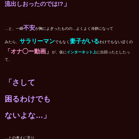
」
流出しおったのでは
!?
不安
…と、一瞬
が胸によぎったものの…よくよく冷静になって
サラリーマン
妻子がいる
みたら、
でもなく
わけでもないぼくの
「オナ◯ー動画」
が、仮に
インターネット上
に出回ったとしたっ
て、
「さして
困るわけでも
ないよな…」
…との考えに至り、