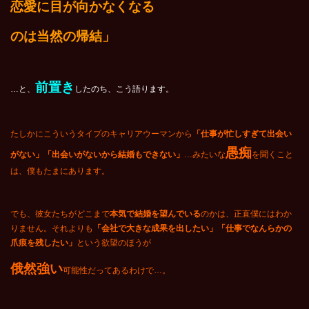
恋愛に目が向かなくなる
のは当然の帰結」
前置き
…と、
したのち、こう語ります。
たしかにこういうタイプのキャリアウーマンから
「仕事が忙しすぎて出会い
愚痴
がない」「出会いがないから結婚もできない」
…みたいな
を聞くこと
は、僕もたまにあります。
でも、彼女たちがどこまで
本気で結婚を望んでいる
のかは、正直僕にはわか
りません。それよりも
「会社で大きな成果を出したい」「仕事でなんらかの
爪痕を残したい」
という欲望のほうが
俄然強い
可能性だってあるわけで…。