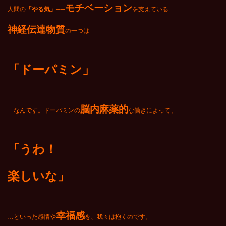
モチベーション
人間の
「やる気」──
を支えている
神経伝達物質
の一つは
「ドーパミン」
脳内麻薬的
…なんです。ドーパミンの
な働きによって、
「うわ！
楽しいな」
幸福感
…といった感情や
を、我々は抱くのです。