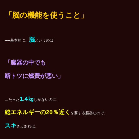
「脳の機能を使うこと」
脳
──基本的に、
というのは
「臓器の中でも
断トツに
燃費が悪い」
1.4㎏
…たった
しかないのに、
総エネルギーの20％近く
を要する臓器なので、
スキ
さえあれば、