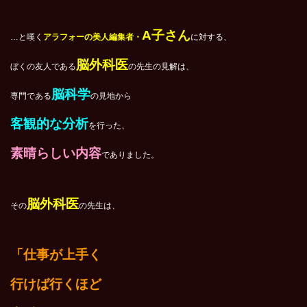
A子さん
…と嘆く
アラフォーの美人編集者・
に対する、
脳外科医
ぼくの友人である
の先生の見解は、
脳科学
専門である
の見地から
客観的な分析
を行った、
素晴らしい内容
でありました。
脳外科医
その
の先生は、
「仕事が上手く
行けば行くほど