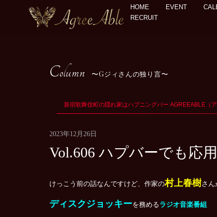
HOME
EVENT
CAL
RECRUIT
Column
Gジィさんの独り言
新宿歌舞伎町の隠れ家はハプニングバー AGREEABLE（
2023年12月26日
Vol.606 ハプバーで
村上春樹
けっこう前の話なんですけど、作家の
さん
ディスクジョッキー
を務める
ラジオ音楽番組