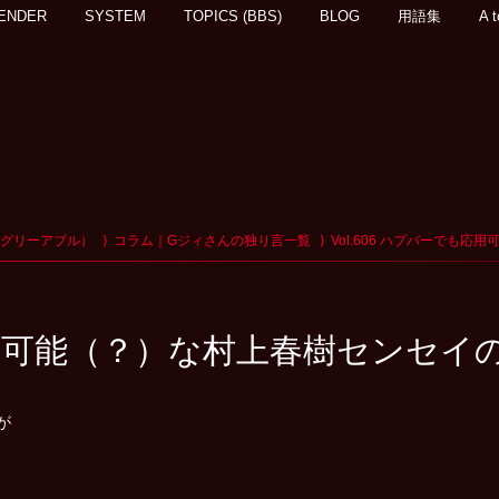
ENDER
SYSTEM
TOPICS (BBS)
BLOG
用語集
A t
アグリーアブル）
コラム｜Gジィさんの独り言一覧
Vol.606 ハプバーでも
も応用可能（？）な村上春樹センセイ
が