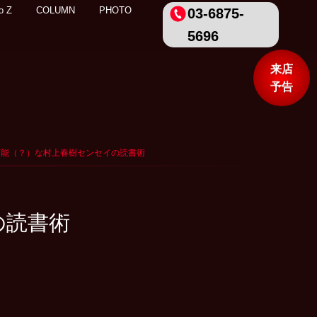
o Z
COLUMN
PHOTO
03-6875-
5696
来店
予告
応用可能（？）な村上春樹センセイの読書術
の読書術