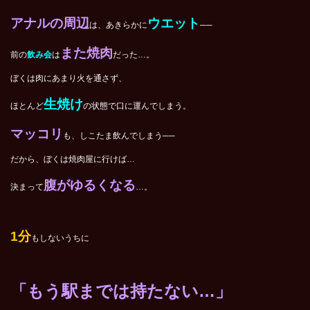
アナルの周辺
ウエット
は、あきらかに
──
また焼肉
前の
飲み会
は
だった…。
ぼくは肉にあまり火を通さず、
生焼け
ほとんど
の状態で口に運んでしまう。
マッコリ
も、しこたま飲んでしまう──
だから、ぼくは焼肉屋に行けば…
腹がゆるくなる
決まって
…。
1分
もしないうちに
「もう駅までは持たない…」