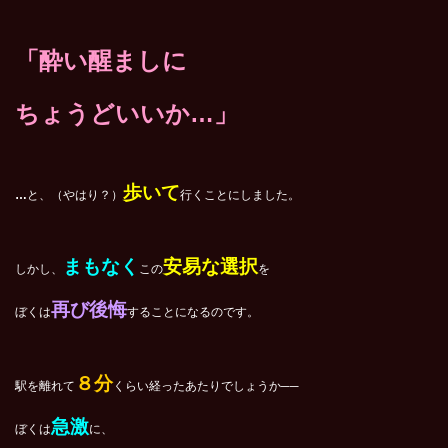
「酔い醒ましに
ちょうどいいか…」
歩いて
…
と、（やはり？）
行くことにしました。
まもなく
安易な選択
しかし、
この
を
再び後悔
ぼくは
することになるのです。
８分
駅を離れて
くらい経ったあたりでしょうか──
急激
ぼくは
に、