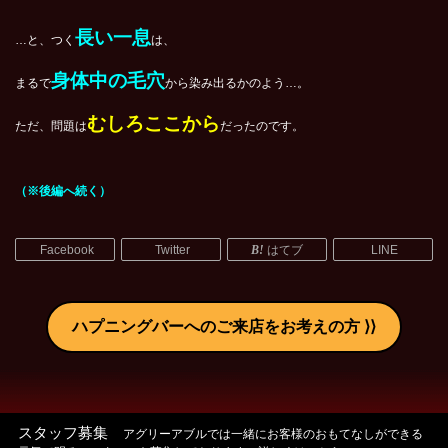
長い一息
…と、つく
は、
身体中の毛穴
まるで
から染み出るかのよう…。
むしろここから
ただ、問題は
だったのです。
（※後編へ続く）
Facebook
Twitter
はてブ
LINE
ハプニングバーへのご来店をお考えの方
スタッフ募集
アグリーアブルでは一緒にお客様のおもてなしができる