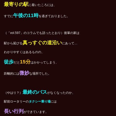
最寄りの駅
に着いたころには、
午後の11時
すでに
を過ぎておりました。
（「vol.597」のコラムでも語ったとおり）後輩の家は
真っすぐの道沿い
駅から延びる
にあって…
わかりやすくはあるものの、
徒歩
15分
だと
はかかってしまう、
微妙
距離的には
な場所でした。
最終のバス
（やはり？）
がなくなったのか、
駅前ロータリーの
タクシー乗り場
には
長い行列
ができています。