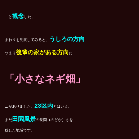
観念
…と
した。
うしろの方向
まわりを見渡してみると、
──
後輩の家がある方向
つまり
に
「小さなネギ畑」
23区内
…
がありました。
とはいえ、
田園風景
まだ
の長閑（のどか）さを
残した地域です。