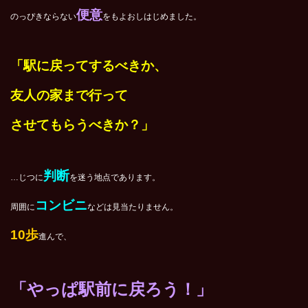
便意
のっぴきならない
をもよおしはじめました。
「駅に戻ってするべきか、
友人の家まで行って
させてもらうべきか？」
判断
…じつに
を迷う地点であります。
コンビニ
周囲に
などは見当たりません。
10
歩
進んで、
「やっぱ駅前に戻ろう！」