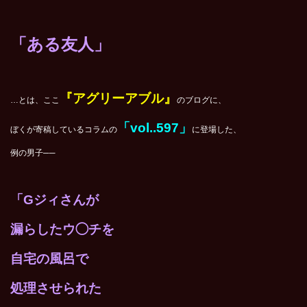
「ある友人」
『アグリーアブル』
…とは、ここ
のブログに、
「vol..597」
ぼくが寄稿しているコラムの
に登場した、
例の男子──
「Gジィさんが
漏らしたウ◯チを
自宅の風呂で
処理させられた