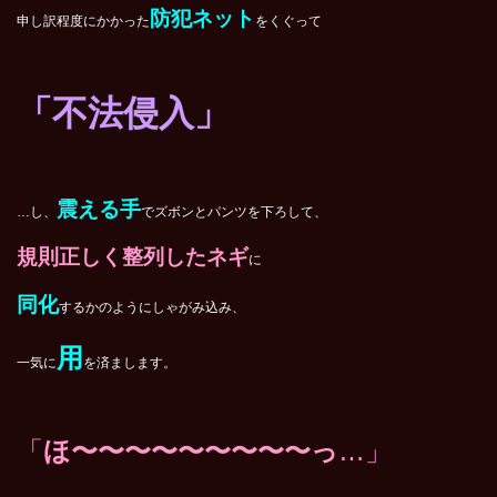
防犯ネット
申し訳程度にかかった
をくぐって
「不法侵入」
震える手
…し、
でズボンとパンツを下ろして、
規則正しく整列したネギ
に
同化
するかのようにしゃがみ込み、
用
一気に
を済まします。
「
ほ〜〜〜〜〜〜〜〜〜っ
…」