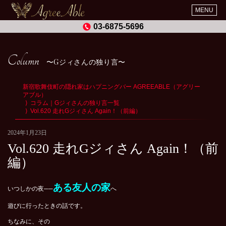
MENU
03-6875-5696
Column
Gジィさんの独り言
新宿歌舞伎町の隠れ家はハプニングバー AGREEABLE（アグリー
アブル）
コラム｜Gジィさんの独り言一覧
Vol.620 走れGジィさん Again！（前編）
2024年1月23日
Vol.620 走れGジィさん Again！（前
編）
ある友人の家
いつしかの夜──
へ
遊びに行ったときの話です。
ちなみに、その