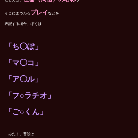
たとえば、
や
プレイ
そこにまつわる
などを
表記する場合、ぼくは
「ち◯ぽ」
「マ◯コ」
「ア◯ル」
「フ○ラチオ」
「ご○くん」
…みたく、普段は