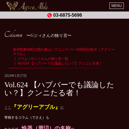
MENU
03-6875-5696
Column
Gジィさんの独り言
新宿歌舞伎町の隠れ家はハプニングバー AGREEABLE（アグリー
アブル）
コラム｜Gジィさんの独り言一覧
Vol.624 【ハプバーでも議論したい？】クンニたる者！
2024年1月27日
Vol.624 【ハプバーでも議論した
い？】クンニたる者！
『アグリーアブル』
ここ
に
寄稿するコラム（でさえ）も
性器（周辺）の名称