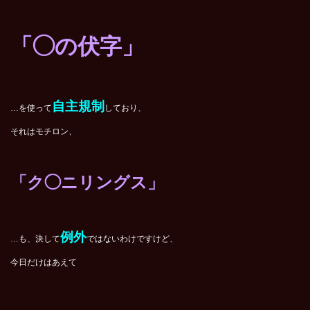
「◯の伏字」
自主規制
…を使って
しており、
それはモチロン、
「ク◯ニリングス」
例外
…も、決して
ではないわけですけど、
今日だけはあえて