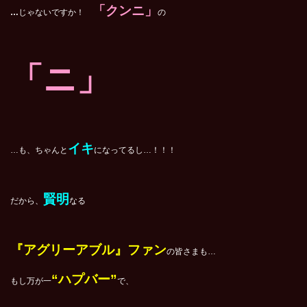
「クンニ」
…
じゃないですか！
の
「ニ」
イキ
…も、ちゃんと
になってるし…！！！
賢明
だから、
なる
『アグリーアブル』ファン
の皆さまも…
“ハプバー”
もし万が一
で、