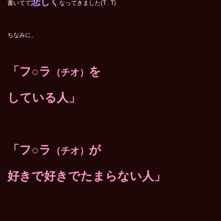
悲しく
書いてて
なってきました(T . T)
ちなみに、
「フ○ラ
を
（チオ）
している人」
「フ○ラ
が
（チオ）
好きで好きでたまらない人」