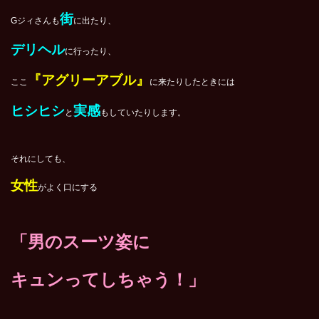
街
Gジィさんも
に出たり、
デリヘル
に行ったり、
『アグリーアブル』
ここ
に来たりしたときには
ヒシヒシ
実感
と
もしていたりします。
それにしても、
女性
がよく口にする
「男のスーツ姿に
キュンってしちゃう！」