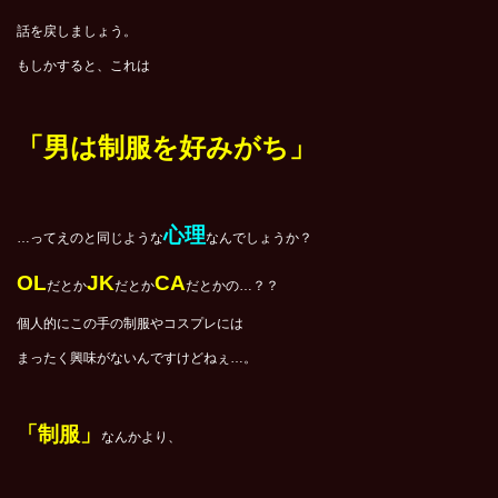
話を戻しましょう。
もしかすると、これは
「男は制服を好みがち」
心理
…ってえのと同じような
なんでしょうか？
OL
JK
CA
だとか
だとか
だとかの…？？
個人的にこの手の制服やコスプレには
まったく興味がないんですけどねぇ…。
「制服」
なんかより、