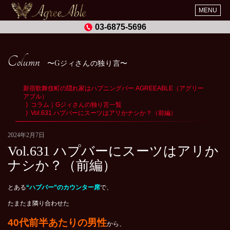
MENU
03-6875-5696
Column
Gジィさんの独り言
新宿歌舞伎町の隠れ家はハプニングバー AGREEABLE（アグリー
アブル）
コラム｜Gジィさんの独り言一覧
Vol.631 ハプバーにスーツはアリかナシか？（前編）
2024年2月7日
Vol.631 ハプバーにスーツはアリか
ナシか？（前編）
とある
“ハプバー”のカウンター席
で、
たまたま隣り合わせた
40代前半あたりの男性
から、