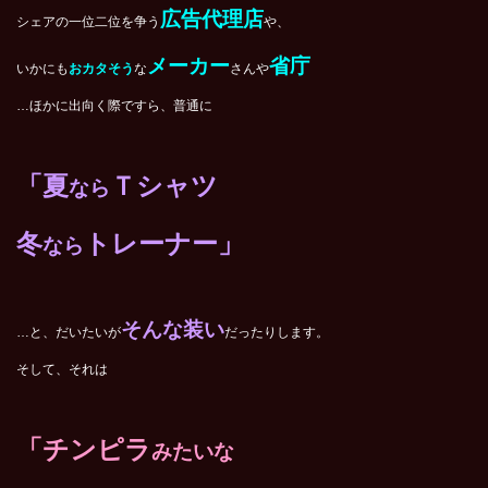
広告代理店
シェアの一位二位を争う
や、
メーカー
省庁
いかにも
おカタそう
な
さんや
…ほかに出向く際ですら、普通に
「
夏
Ｔシャツ
なら
冬
トレーナー」
なら
そんな装い
…と、だいたいが
だったりします。
そして、それは
「チンピラ
みたいな