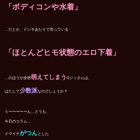
「ボディコンや
水着
」
…だとか、ドンキあたりで売っている
「ほとんどヒモ状態のエロ下着」
萌えてしまう
…のほうが全然
Gジィさんは、
少数派
はたして
なのでしょうか？
う〜〜〜〜〜ん…どうも、
今日のコラム…
がつん
イマイチ
とした