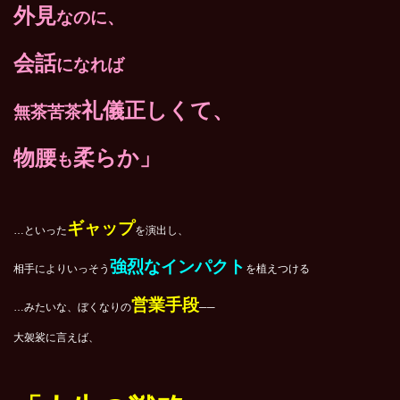
外見
なのに、
会話
になれば
礼儀正しくて、
無茶苦茶
物腰
柔らか」
も
ギャップ
…といった
を演出し、
強烈なインパクト
相手によりいっそう
を植えつける
営業手段
…みたいな、ぼくなりの
──
大袈裟に言えば、