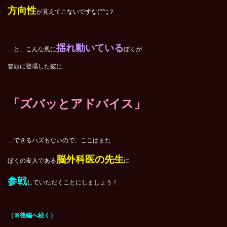
方向性
が見えてこないですな(^^;;？
揺れ動いている
…と、こんな風に
ぼくが
冒頭に登場した彼に
「ズバッとアドバイス」
…できるハズもないので、ここはまた
脳外科医の先生
ぼくの友人である
に
参戦
していただくことにしましょう！
（※後編へ続く）