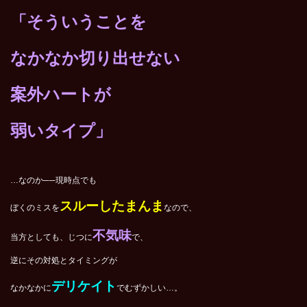
「そういうことを
なかなか切り出せない
案外ハートが
弱いタイプ」
…なのか──現時点でも
スルーしたまんま
ぼくのミスを
なので、
不気味
当方としても、じつに
で、
逆にその対処とタイミングが
デリケイト
なかなかに
でむずかしい…。