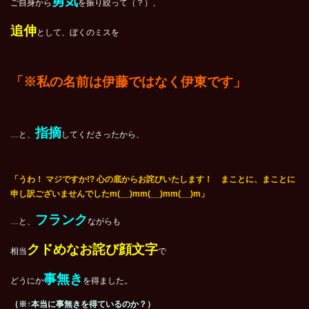
勇気
ご自身から
を振り絞って（？）、
追伸
として、ぼくのミスを
「※私の名前は伊藤ではなく伊東です」
指摘
…と、
してくださったから、
「うわ！ マジですか!? 心の底からお詫びいたします！ まことに、まことに
申し訳ございませんでしたm(__)mm(__)mm(__)m」
フランク
…と、
ながらも
クドめなお詫び顔文字
相当
で
事無き
どうにか
を得ました。
（※↑本当に事無きを得ているのか？）