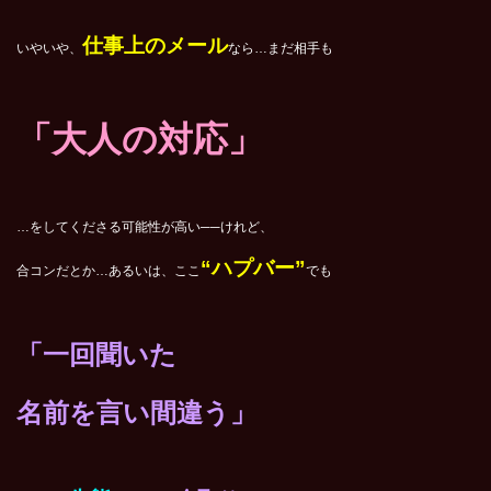
仕事上のメール
いやいや、
なら…まだ相手も
「大人の対応」
…をしてくださる可能性が高い──けれど、
“ハプバー”
合コンだとか…あるいは、ここ
でも
「一回
聞いた
名前を
言い間違う」