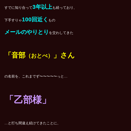
3年以上
すでに知り合って
も経っており、
100回近く
下手すりゃ
もの
メールのやりとり
を交わしてきた
「音部
」さん
（おとべ）
の名前を、これまでず〜〜〜〜〜っと…
「乙部様」
…と打ち間違え続けてきたことに、