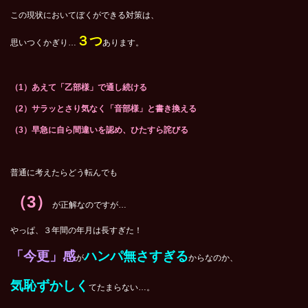
この現状においてぼくができる対策は、
３つ
思いつくかぎり…
あります。
（1）あえて「乙部様」で通し続ける
（2）サラッとさり気なく「音部様」と書き換える
（3）早急に自ら間違いを認め、ひたすら詫びる
普通に考えたらどう転んでも
（3）
が正解なのですが…
やっぱ、３年間の年月は長すぎた！
「今更」感
ハンパ無さすぎる
が
からなのか、
気恥ずかしく
てたまらない…。