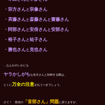
・宗方さん
宗像さん
と
・斉藤さん
斎藤さん
齋藤さん
と
と
・阿部さん
安倍さん
安部さん
と
と
・裕子さん
祐子さん
と
・勝也さん
克也さん
と
…なんかのいかにも
ヤラかしがち
な先方さんと対峙する際は、
万全の注意
とくに
を払うべきでしょう。
「音部さん」問題
さて！ 冒頭の
に戻りますが、