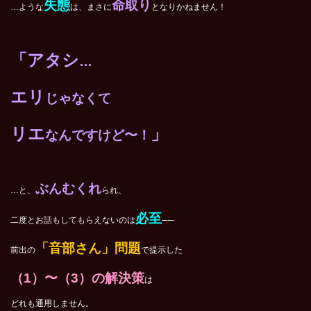
失態
命取り
…ような
は、まさに
となりかねません！
「アタシ
…
エリ
じゃなくて
リエ
」
なんですけど〜！
ぶんむくれ
…と、
られ、
必至
二度とお話もしてもらえないのは
──
「音部さん」問題
前出の
で提示した
（1）〜（3）の解決策
は
どれも通用しません。