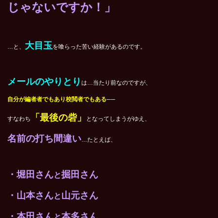
じゃないですか！」
大目玉
…と、
を喰らった苦い経験があるのです。
メールのやりとり
は…当たり前なのですが、
自分が編者者でもあり校閲者でもある
──
「最後の砦」
すなわち
となってしまうがゆえ、
名前の打ち間違い
…たとえば、
・堀田さん
掘田さん
と
・山本さん
山元さん
と
・本田さん
本多さん
と