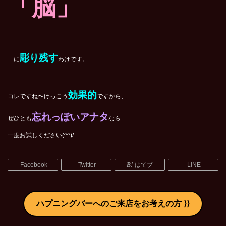
「脳」
彫り残す
…に
わけです。
効果的
コレですね〜けっこう
ですから、
忘れっぽいアナタ
ぜひとも
なら…
一度お試しください(^^)/
Facebook
Twitter
はてブ
LINE
ハプニングバーへのご来店をお考えの方