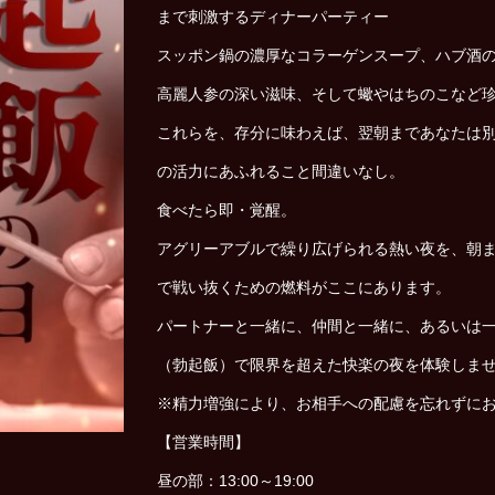
まで刺激するディナーパーティー
スッポン鍋の濃厚なコラーゲンスープ、ハブ酒
高麗人参の深い滋味、そして蠍やはちのこなど
これらを、存分に味わえば、翌朝まであなたは
の活力にあふれること間違いなし。
食べたら即・覚醒。
アグリーアブルで繰り広げられる熱い夜を、朝
で戦い抜くための燃料がここにあります。
パートナーと一緒に、仲間と一緒に、あるいは
（勃起飯）で限界を超えた快楽の夜を体験しま
※精力増強により、お相手への配慮を忘れずに
【営業時間】
昼の部：13:00～19:00