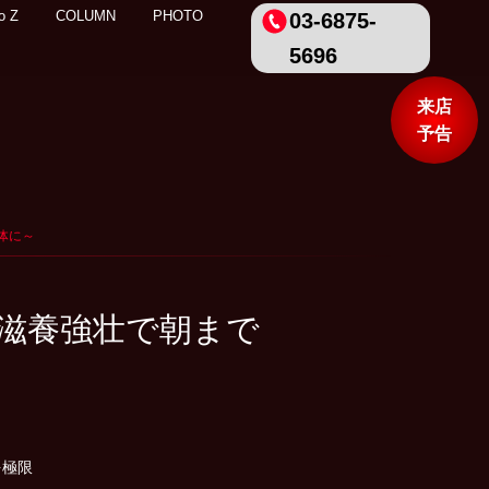
o Z
COLUMN
PHOTO
03-6875-
5696
来店
予告
体に～
滋養強壮で朝まで
を極限