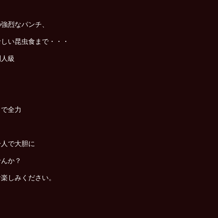
の強烈なパンチ、
珍しい昆虫食まで・・・
別人級
まで全力
一人で大胆に
せんか？
お楽しみください。