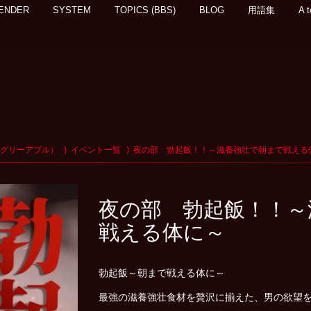
ENDER
SYSTEM
TOPICS (BBS)
BLOG
用語集
A t
アグリーアブル）
イベント一覧
夜の部 勃起飯！！～滋養強壮で朝まで戦える
夜の部 勃起飯！！～
戦える体に～
勃起飯～朝まで戦える体に～
最強の滋養強壮食材を贅沢に揃えた、男の欲望