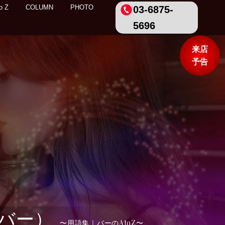
o Z
COLUMN
PHOTO
03-6875-
5696
来店
予告
バー）
用語集｜バーのAtoZ