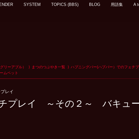
ENDER
SYSTEM
TOPICS (BBS)
BLOG
用語集
A t
アグリーアブル）
まつのつぶやき一覧
ハプニングバー(ハプバー）でのフェチ
ームベット
チプレイ
チプレイ ～その２～ バキュ