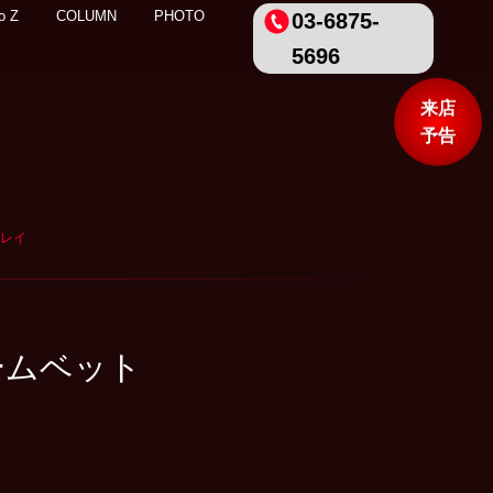
o Z
COLUMN
PHOTO
03-6875-
5696
来店
予告
プレイ
ームベット