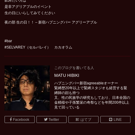
飲みたい方は
是非アグリアブルのイベント
生の日にいらしてみてください
夜の部 生の日！！ – 新宿ハプニングバー アグリーアブル
#bar
#SELVAREY（セルバレイ） カカオラム
このブログを書いてる人
MATU HIBIKI
ハプニングバー新宿agreeableオーナー
緊縛歴20年以上で緊縛スタジオも経営する緊
縛師の顔も持つ
又、性の民族学の研究もしており、日本全国の
金精様や子孫繁栄の奇祭などを年間200件以上
見て回っている
Facebook
Twitter
はてブ
LINE