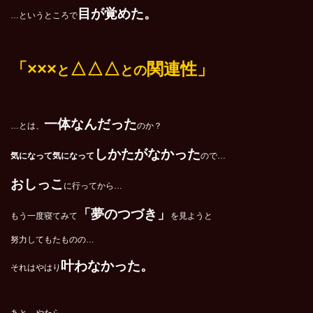
目が覚めた。
…というところで
「×
××
△△△
関連性
」
と
との
一体なんだった
…とは、
のか？
しかたがなかった
気になって気になって
ので…
おしっこ
に行ってから…
「夢のつづき」
もう一度寝てみて
を見ようと
努力してもたものの…
叶わなかった。
それはやはり
あと、やたら…