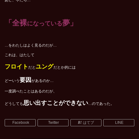
「全裸
夢」
になっている
…をわたしはよく見るのだが…
これは、はたして
フロイト
ユング
だと
だとか的には
要因
どーいう
があるのか…
一度調べたことはあるのだが、
思い出すことができない
どうしても
…のであった。
Facebook
Twitter
はてブ
LINE