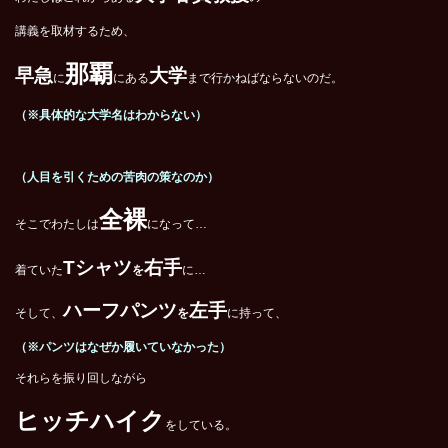
講義を取材するため、
那覇
早急
大学
に
にある
まで行かねばならないのだ。
（※具体的な大学名はわからない）
（人目を引くための苦肉の策なのか）
全裸
そこでわたしは
になって…
Tシャツ
右手
着ていた
を
に…
ハーフパンツ
左手
そして、
を
に持って、
（※パンツはなぜか履いていなかった）
それらを振り回しながら
ヒッチハイク
をしている。