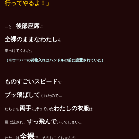
行ってやるよ！」
後部座席
…と、
に
全裸のままなわたし
を
乗っけてくれた。
（※ウーバーの荷物入れはハンドルの前に設置されていた）
ものすごいスピード
で
ブッ飛ばして
くれたので…
両手
わたしの衣服
たちまち
に持っていた
は
すっ飛んで
風に流され、
いってしまい…
全裸
わたしは
で、そのおニイちゃんの