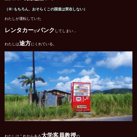
（※↑もちろん、おそらくこの国道は実在しない）
わたしが運転していた
レンタカー
パンク
が
してしまい…
途方
わたしは
にくれている。
大学客員教授
わたしはこれからある
の