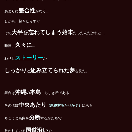
整合性
あまりに
がなく…
しかも、起きたらすぐ
大半を忘れてしまう始末
その
だったんだけれど…
久々に
昨日、
…
ストーリー
わりと
が
しっかり
組み立てられた夢
と
を見た。
沖縄
本島
舞台は
の
…らしき所である。
中央あたり
そのほぼ
（恩納村あたりか？）
にある
分断
ちょうど島内を
するかたちで
国道沿い
敷かれている
で