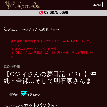
MENU
03-6875-5696
Column
Gジィさんの独り言
新宿歌舞伎町の隠れ家はハプニングバー AGREEABLE（アグリー
アブル）
コラム｜Gジィさんの独り言一覧
【Gジィさんの夢日記（12）】沖縄・全裸…そして明石家さん
ま
2025年6月6日
【Gジィさんの夢日記（12）】沖
縄・全裸…そして明石家さんま
夢
ここ最近は、
は見るけど…
カットバック
そのほとんどが
的
で、