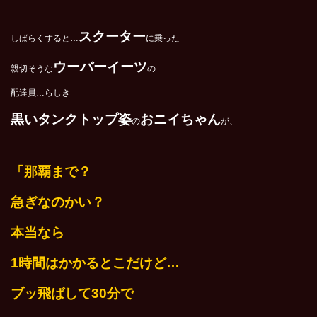
スクーター
しばらくすると…
に乗った
ウーバーイーツ
親切そうな
の
配達員…らしき
黒いタンクトップ姿
おニイちゃん
の
が、
「那覇まで？
急ぎなのかい？
本当なら
1
時間はかかるとこだけど…
ブッ飛ばして30分で