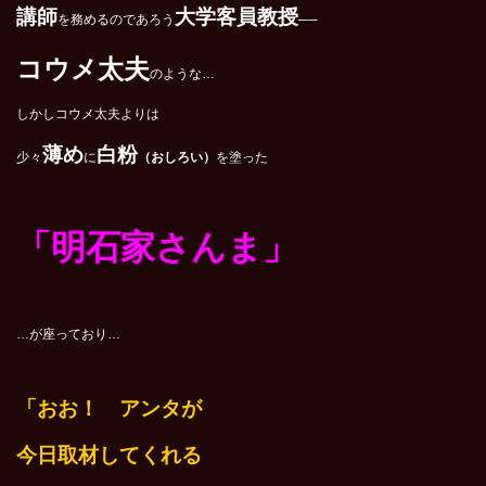
講師
大学客員教授
を務めるのであろう
──
コウメ太夫
のような…
しかしコウメ太夫よりは
薄め
白粉
少々
に
（おしろい）
を塗った
「明石家さんま」
…が座っており…
「おお！ アンタが
今日取材してくれる