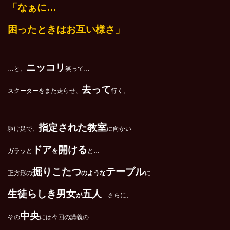
「なぁに…
困ったときはお互い様さ」
ニッコリ
…と、
笑って…
去って
スクーターをまた走らせ、
行く。
指定された教室
駆け足で、
に向かい
ドア
開ける
ガラッと
を
と…
掘りこたつ
テーブル
正方形の
のような
に
生徒らしき男女
五人
が
…さらに、
中央
その
には今回の講義の